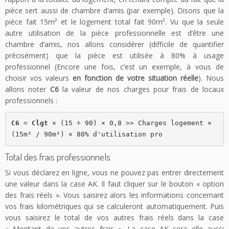
pièce sert aussi de chambre d’amis (par exemple). Disons que la
pièce fait 15m² et le logement total fait 90m². Vu que la seule
autre utilisation de la pièce professionnelle est d’être une
chambre d’amis, nos allons considérer (difficile de quantifier
précisément) que la pièce est utilisée à 80% à usage
professionnel (Encore une fois, c’est un exemple, à vous de
choisir vos valeurs
en fonction de votre situation réelle
). Nous
allons noter
C6
la valeur de nos charges pour frais de locaux
professionnels :
C6
 = 
Clgt 
× (15 ÷ 90) × 0,8 >> Charges logement × 
(15m² / 90m²) × 80% d'utilisation pro
Total des frais professionnels
Si vous déclarez en ligne, vous ne pouvez pas entrer directement
une valeur dans la case AK. Il faut cliquer sur le bouton « option
des frais réels ». Vous saisirez alors les informations concernant
vos frais kilométriques qui se calculeront automatiquement. Puis
vous saisirez le total de vos autres frais réels dans la case
« Montant de vos autres frais ». La case AK sera elle aussi