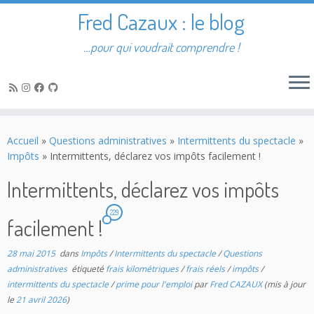
Fred Cazaux : le blog
…pour qui voudrait comprendre !
Passer
au
Accueil
»
Questions administratives
»
Intermittents du spectacle
»
contenu
Impôts
»
Intermittents, déclarez vos impôts facilement !
Intermittents, déclarez vos impôts
229
facilement !
28 mai 2015
dans
Impôts
/
Intermittents du spectacle
/
Questions
administratives
étiqueté
frais kilométriques
/
frais réels
/
impôts
/
intermittents du spectacle
/
prime pour l'emploi
par
Fred CAZAUX
(mis à jour
le
21 avril 2026
)