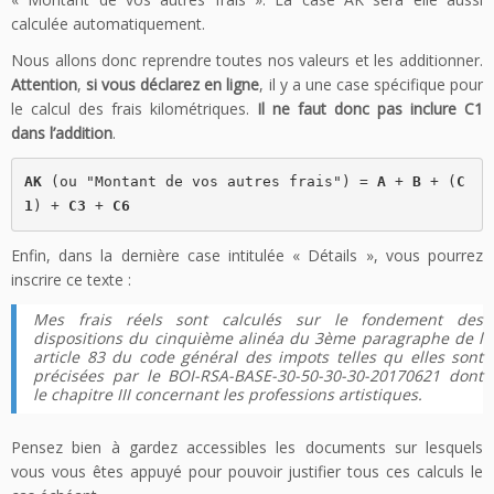
calculée automatiquement.
Nous allons donc reprendre toutes nos valeurs et les additionner.
Attention
,
si vous déclarez en ligne
, il y a une case spécifique pour
le calcul des frais kilométriques.
Il ne faut donc pas inclure C1
dans l’addition
.
AK
 (ou "Montant de vos autres frais") = 
A
 + 
B
 + (
C
1
) + 
C3
 + 
C6
Enfin, dans la dernière case intitulée « Détails », vous pourrez
inscrire ce texte :
Mes frais réels sont calculés sur le fondement des
dispositions du cinquième alinéa du 3ème paragraphe de l
article 83 du code général des impots telles qu elles sont
précisées par le BOI-RSA-BASE-30-50-30-30-20170621 dont
le chapitre III concernant les professions artistiques.
Pensez bien à gardez accessibles les documents sur lesquels
vous vous êtes appuyé pour pouvoir justifier tous ces calculs le