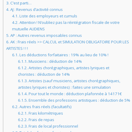
3.
C’est parti…
4.
AJ : Revenus d’activité connus
4.1.
Liste des employeurs et cumuls
4.2.
Attention ! N’oubliez pas la réintégration fiscale de votre
mutuelle AUDIENS
5.
AP : Autres revenus imposables connus
6.
AK : Frais réels >> CALCUL et SIMULATION OBLIGATOIRE POUR LES
ARTISTES ! ! !
6.1.
Les déductions forfaitaires : 19% au lieu de 10% !
6.1.1.
Musiciens : déduction de 14%
6.1.2.
Artistes chorégraphiques, artistes lyriques et
choristes : déduction de 14%
6.1.3.
Artistes (sauf musiciens, artistes chorégraphiques,
artistes lyriques et choristes) : faites une simulation
6.1.4.
Pour tout le monde : déduction plafonnée à 14171€
6.1.5.
Ensemble des professions artistiques : déduction de 5%
6.2.
Autres frais réels (facultatifs)
6.2.1.
Frais kilométriques
6.2.2.
Frais de repas
6.2.3.
Frais de local professionnel